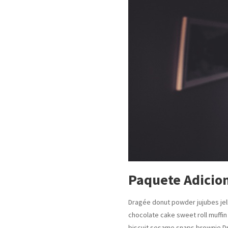
Paquete Adicio
Dragée donut powder jujubes je
chocolate cake sweet roll muffin
biscuit sesame snaps brownie.
D