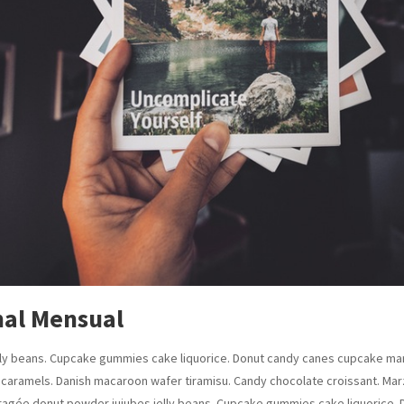
nal Mensual
lly beans. Cupcake gummies cake liquorice. Donut candy canes cupcake m
 caramels. Danish macaroon wafer tiramisu. Candy chocolate croissant. Mar
ragée donut powder jujubes jelly beans. Cupcake gummies cake liquorice.