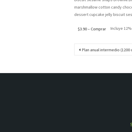
marshmallow cotton candy chocol
dessert cupcake jelly biscuit s
Incluye 12%
$3.90 – Comprar
Navegación
Plan anual intermedio (120
de
entradas