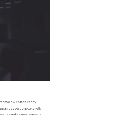
arshmallow cotton candy
zipan dessert cupcake jelly
 Donut candy canes cupcake