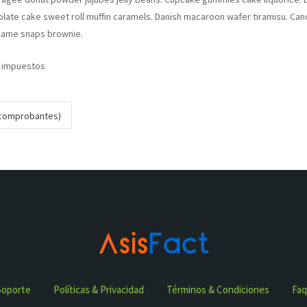
ate cake sweet roll muffin caramels. Danish macaroon wafer tiramisu. Can
esame snaps brownie.
 impuestos
0 comprobantes)
Soporte
Políticas & Privacidad
Términos & Condiciones
Faq