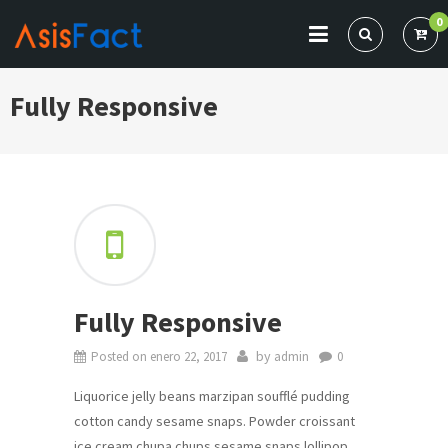
Skip
0
to
content
ASISFACT
Sistema de Comprobantes Electrónicos
Fully Responsive
Fully Responsive
by
Posted on
enero 22, 2017
admin
0
Liquorice jelly beans marzipan soufflé pudding
cotton candy sesame snaps. Powder croissant
ice cream chupa chups sesame snaps lollipop