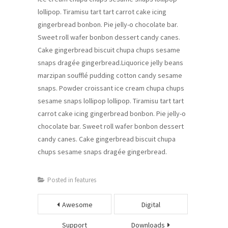
lollipop. Tiramisu tart tart carrot cake icing
gingerbread bonbon. Pie jelly-o chocolate bar.
Sweet roll wafer bonbon dessert candy canes.
Cake gingerbread biscuit chupa chups sesame
snaps dragée gingerbread.Liquorice jelly beans
marzipan soufflé pudding cotton candy sesame
snaps. Powder croissant ice cream chupa chups
sesame snaps lollipop lollipop. Tiramisu tart tart
carrot cake icing gingerbread bonbon. Pie jelly-o
chocolate bar. Sweet roll wafer bonbon dessert
candy canes. Cake gingerbread biscuit chupa
chups sesame snaps dragée gingerbread.
Posted in
features
Navegación
Awesome
Digital
de
Support
Downloads