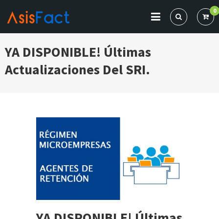
Skip
0
to
content
ASISFACT
Sistema de Comprobantes Electrónicos
YA DISPONIBLE! Últimas
Actualizaciones Del SRI.
YA DISPONIBLE! Últimas